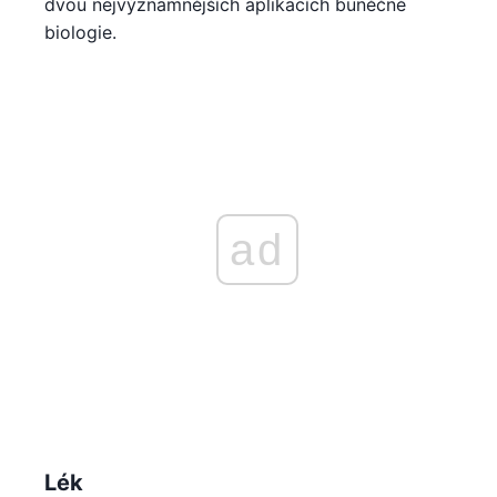
dvou nejvýznamnějších aplikacích buněčné
biologie.
ad
Lék