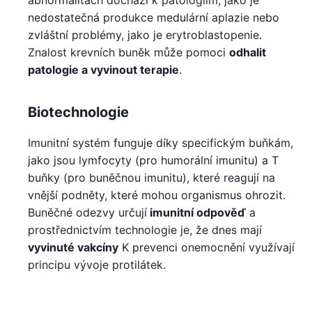
abnormalitách dochází k patologiím, jako je
nedostatečná produkce medulární aplazie nebo
zvláštní problémy, jako je erytroblastopenie.
Znalost krevních buněk může pomoci
odhalit
patologie a vyvinout terapie
.
Biotechnologie
Imunitní systém funguje díky specifickým buňkám,
jako jsou lymfocyty (pro humorální imunitu) a T
buňky (pro buněčnou imunitu), které reagují na
vnější podněty, které mohou organismus ohrozit.
Buněčné odezvy určují
imunitní odpověď
a
prostřednictvím technologie je, že dnes mají
vyvinuté vakcíny
K prevenci onemocnění využívají
principu vývoje protilátek.