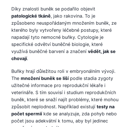
Díky znalosti buněk se podařilo objevit
patologické tkáně
, jako rakovina. To je
způsobeno neuspořádaným množením buněk, ze
kterého byly vytvořeny léčebné postupy, které
napadají tyto nemocné buňky. Cytologie je
specifické odvětví buněčné biologie, které
využívá buněčné barvení a značení
vědět, jak se
chovají
.
Buňky hrají důležitou roli v embryonálním vývoji.
The
množení buněk se liší
podle stadia zygoty
užitečné informace pro reprodukční lékaře i
veterináře. S tím souvisí i studium reprodukčních
buněk, které se snaží najít problémy, které mohou
způsobit neplodnost. Například existují
testy na
počet spermií
kde se analyzuje, zda pohyb nebo
počet jsou adekvátní k tomu, aby byl jedinec