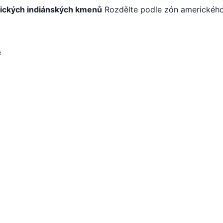
rických indiánských kmenů
Rozdělte podle zón americkéh
e