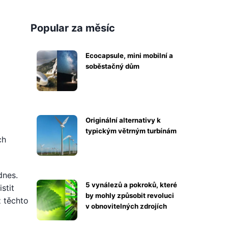
Popular za měsíc
Ecocapsule, mini mobilní a
soběstačný dům
Originální alternativy k
typickým větrným turbínám
ch
dnes.
5 vynálezů a pokroků, které
stit
by mohly způsobit revoluci
z těchto
v obnovitelných zdrojích