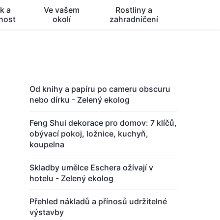
k a
Ve vašem
Rostliny a
nost
okolí
zahradničení
Od knihy a papíru po cameru obscuru
nebo dírku - Zelený ekolog
Feng Shui dekorace pro domov: 7 klíčů,
obývací pokoj, ložnice, kuchyň,
koupelna
Skladby umělce Eschera ožívají v
hotelu - Zelený ekolog
Přehled nákladů a přínosů udržitelné
výstavby