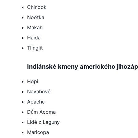
Chinook
Nootka
Makah
Haida
Tlinglit
Indiánské kmeny amerického jihozá
Hopi
Navahové
Apache
Dům Acoma
Lidé z Laguny
Maricopa