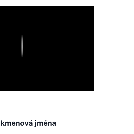
Play
 – kmenová jména