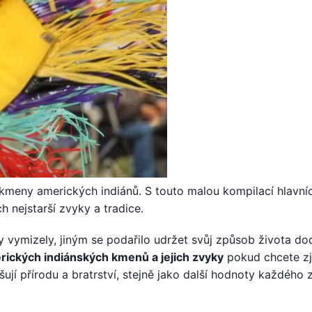
 kmeny amerických indiánů. S touto malou kompilací hlavní
 nejstarší zvyky a tradice.
 vymizely, jiným se podařilo udržet svůj způsob života do
ických indiánských kmenů a jejich zvyky
pokud chcete zji
šují přírodu a bratrství, stejně jako další hodnoty každého 