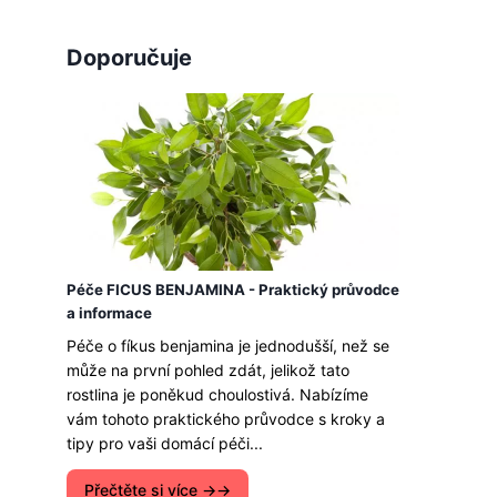
Doporučuje
Péče FICUS BENJAMINA - Praktický průvodce
a informace
Péče o fíkus benjamina je jednodušší, než se
může na první pohled zdát, jelikož tato
rostlina je poněkud choulostivá. Nabízíme
vám tohoto praktického průvodce s kroky a
tipy pro vaši domácí péči...
Přečtěte si více →