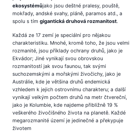
ekosystémů
jako jsou deštné pralesy, pouště,
mokřady, andské svahy, pláně, paramos atd., a
spolu s tím
gigantická druhová rozmanitost
.
Každá ze 17 zemí je speciální pro nějakou
charakteristiku. Mnohé, kromě toho, že jsou velmi
rozmanité, jsou příklady ochrany druhů, jako je
Ekvádor; Jiné vynikají svou obrovskou
rozmanitostí jak svou faunou, tak svými
suchozemskými a mořskými živočichy, jako je
Austrálie, kde je většina druhů endemická
vzhledem k jejich ostrovnímu charakteru; a další
vynikají velkým počtem druhů na metr čtvereční,
jako je Kolumbie, kde najdeme přibližně 19 %
veškerého živočišného života na planetě. Každé
megarozmanité území je jedinečné a překypuje
životem