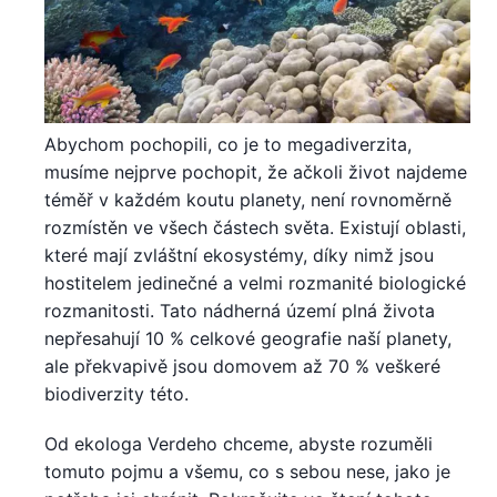
Abychom pochopili, co je to megadiverzita,
musíme nejprve pochopit, že ačkoli život najdeme
téměř v každém koutu planety, není rovnoměrně
rozmístěn ve všech částech světa. Existují oblasti,
které mají zvláštní ekosystémy, díky nimž jsou
hostitelem jedinečné a velmi rozmanité biologické
rozmanitosti. Tato nádherná území plná života
nepřesahují 10 % celkové geografie naší planety,
ale překvapivě jsou domovem až 70 % veškeré
biodiverzity této.
Od ekologa Verdeho chceme, abyste rozuměli
tomuto pojmu a všemu, co s sebou nese, jako je