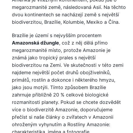
megarozmanité země, následovaná Asií. Na těchto
dvou kontinentech se nacházejí země s největší
biodiverzitou, Brazílie, Kolumbie, Mexiko a Čína.
Brazílie je území s nejvyšším procentem
Amazonská džungle
, což z něj dělá přímo
megarozmanité místo, protože Amazonie je
známá jako tropický prales s největší
biodiverzitou na Zemi. Ve skutečnosti v této zemi
najdeme největší počet druhů obojživelníků,
primátů, rostlin a dokonce i některého hmyzu,
jako jsou motýli. Tímto způsobem Brazílie
zahrnuje přibližně 20 % celkové biologické
rozmanitosti planety. Pokud se chcete dozvědět
více o biodiverzitě Amazonie, doporučujeme
přečíst si naše články o zvířatech v Amazonii
ohroženým vyhynutím a Rostliny Amazonie:
charakteristika, jména a fotografie.