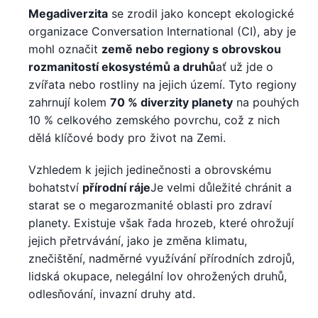
Megadiverzita
se zrodil jako koncept ekologické
organizace Conversation International (CI), aby je
mohl označit
země nebo regiony s obrovskou
rozmanitostí ekosystémů a druhů
ať už jde o
zvířata nebo rostliny na jejich území. Tyto regiony
zahrnují kolem
70 % diverzity planety
na pouhých
10 % celkového zemského povrchu, což z nich
dělá klíčové body pro život na Zemi.
Vzhledem k jejich jedinečnosti a obrovskému
bohatství
přírodní ráje
Je velmi důležité chránit a
starat se o megarozmanité oblasti pro zdraví
planety. Existuje však řada hrozeb, které ohrožují
jejich přetrvávání, jako je změna klimatu,
znečištění, nadměrné využívání přírodních zdrojů,
lidská okupace, nelegální lov ohrožených druhů,
odlesňování, invazní druhy atd.