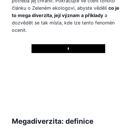
potřeba jej chránit. Pokračujte ve čtení tohoto
článku o Zeleném ekologovi, abyste věděli
co je
to mega diverzita, její význam a příklady
a
dozvědět se tak místa, kde lze tento fenomén
ocenit.
Play
Megadiverzita: definice