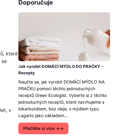
Doporučuje
ů, které
 se
Jak vyrobit DOMÁCÍ MÝDLO DO PRAČKY -
Recepty
Naučte se, jak vyrobit DOMÁCÍ MÝDLO NA
PRAČKU pomocí těchto jednoduchých
receptů Green Ecologist. Vyberte si z těchto
jednoduchých receptů, které navrhujeme s
bikarbonátem, bez oleje, s mýdlem typu
et, v
Lagarto jako základem...
Přečtěte si více →
ě