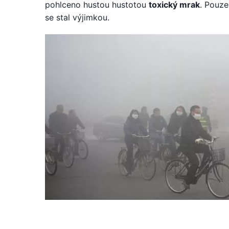
pohlceno hustou hustotou
toxický mrak
. Pouz
se stal výjimkou.