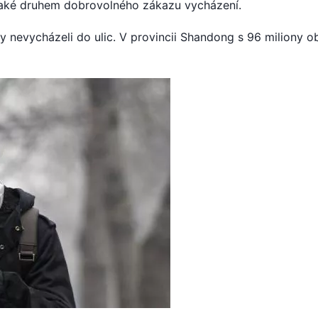
také druhem dobrovolného zákazu vycházení.
by nevycházeli do ulic. V provincii Shandong s 96 miliony o