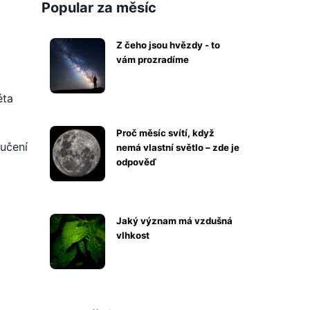
Popular za měsíc
Z čeho jsou hvězdy - to
vám prozradíme
éta
Proč měsíc svítí, když
ručení
nemá vlastní světlo – zde je
odpověď
Jaký význam má vzdušná
vlhkost