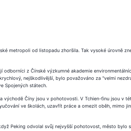
ínské metropoli od listopadu zhoršila. Tak vysoké úrovně zn
íkají odborníci z Čínské výzkumné akademie environmentální
rychlový, nejškodlivější, bylo považováno za "velmi nezdr
ve Spojených státech.
 východě Číny jsou v pohotovosti. V Tchien-ťinu jsou v té
 vyučování ve školách, uzavřít práce a omezit oběh, mimo ji
dyž Peking odvolal svůj nejvyšší pohotovost, město bylo s