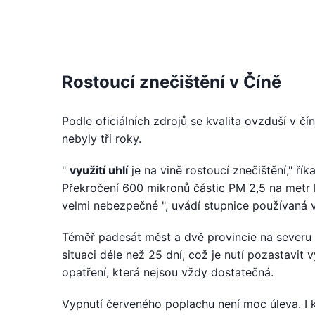
Rostoucí znečištění v Číně
Podle oficiálních zdrojů se kvalita ovzduší v č
nebyly tři roky.
"
využití uhlí
je na vině rostoucí znečištění," ř
Překročení 600 mikronů částic PM 2,5 na metr k
velmi nebezpečné ", uvádí stupnice používaná 
Téměř padesát měst a dvě provincie na severu a
situaci déle než 25 dní, což je nutí pozastavit
opatření, která nejsou vždy dostatečná.
Vypnutí červeného poplachu není moc úleva. I k