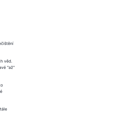
ečištění
ch věd.
avé "až"
to
né
tále