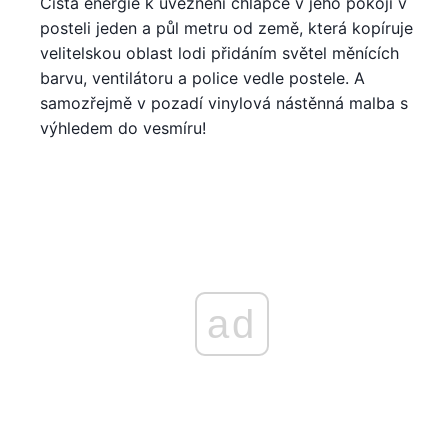
Čistá energie k uvěznění chlapce v jeho pokoji v
posteli jeden a půl metru od země, která kopíruje
velitelskou oblast lodi přidáním světel měnících
barvu, ventilátoru a police vedle postele. A
samozřejmě v pozadí vinylová nástěnná malba s
výhledem do vesmíru!
ad