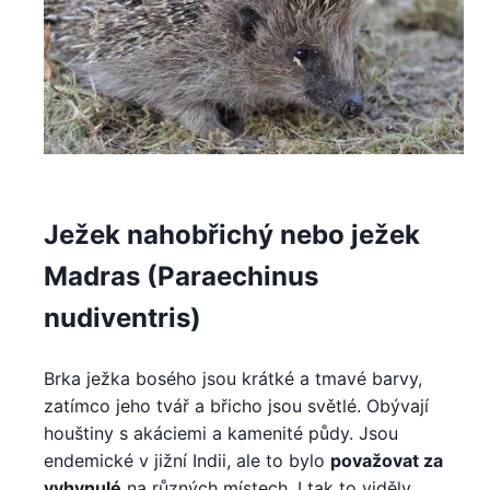
Ježek nahobřichý nebo ježek
Madras (Paraechinus
nudiventris)
Brka ježka bosého jsou krátké a tmavé barvy,
zatímco jeho tvář a břicho jsou světlé. Obývají
houštiny s akáciemi a kamenité půdy. Jsou
endemické v jižní Indii, ale to bylo
považovat za
vyhynulé
na různých místech. I tak to viděly