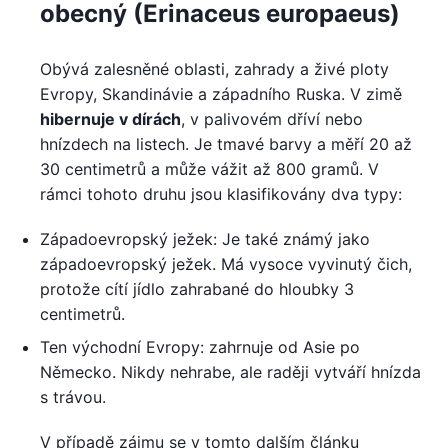
obecný (Erinaceus europaeus)
Obývá zalesněné oblasti, zahrady a živé ploty
Evropy, Skandinávie a západního Ruska. V zimě
hibernuje v dírách
, v palivovém dříví nebo
hnízdech na listech. Je tmavé barvy a měří 20 až
30 centimetrů a může vážit až 800 gramů. V
rámci tohoto druhu jsou klasifikovány dva typy:
Západoevropský ježek: Je také známý jako
západoevropský ježek. Má vysoce vyvinutý čich,
protože cítí jídlo zahrabané do hloubky 3
centimetrů.
Ten východní Evropy: zahrnuje od Asie po
Německo. Nikdy nehrabe, ale raději vytváří hnízda
s trávou.
V případě zájmu se v tomto dalším článku