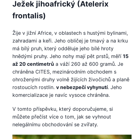
Ježek jihoafrický (Atelerix
frontalis)
Žije v jižní Africe, v oblastech s hustými bylinami,
zahradami a keři. Jeho obličej je tmavý a na krku
má bílý pruh, který odděluje jeho bílé hroty
hnědými pruhy. Jeho nohy mají pět prstů, měří
15
až 20 centimetrů
a váží 260 až 600 gramů. Je
chráněna CITES, mezinárodním obchodem s
ohroženými druhy volně žijících živočichů a planě
rostoucích rostlin.
v nebezpečí vyhynutí
. Jeho
komercializace je navíc vysoce chráněna.
V tomto příspěvku, který doporučujeme, si
můžete přečíst více o tom, jak se vyhnout
nelegálnímu obchodování se zvířaty.