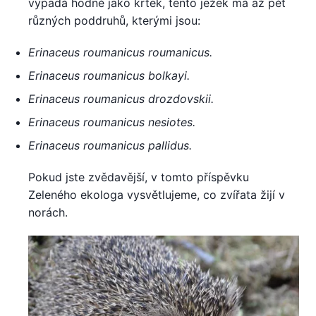
vypadá hodně jako krtek, tento ježek má až pět
různých poddruhů, kterými jsou:
Erinaceus roumanicus roumanicus.
Erinaceus roumanicus bolkayi.
Erinaceus roumanicus drozdovskii.
Erinaceus roumanicus nesiotes.
Erinaceus roumanicus pallidus.
Pokud jste zvědavější, v tomto příspěvku
Zeleného ekologa vysvětlujeme, co zvířata žijí v
norách.