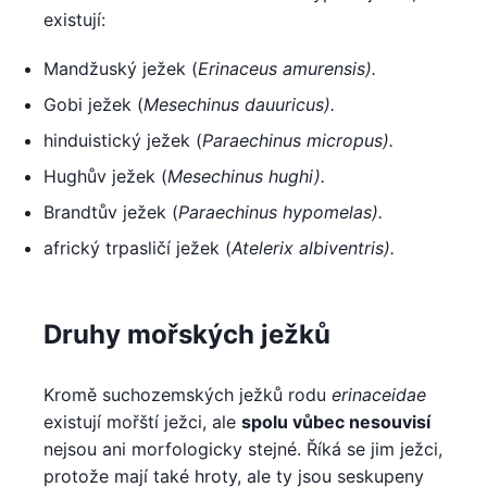
existují:
Mandžuský ježek (
Erinaceus amurensis).
Gobi ježek (
Mesechinus dauuricus).
hinduistický ježek (
Paraechinus micropus).
Hughův ježek (
Mesechinus hughi).
Brandtův ježek (
Paraechinus hypomelas).
africký trpasličí ježek (
Atelerix albiventris).
Druhy mořských ježků
Kromě suchozemských ježků rodu
erinaceidae
existují mořští ježci, ale
spolu vůbec nesouvisí
nejsou ani morfologicky stejné. Říká se jim ježci,
protože mají také hroty, ale ty jsou seskupeny