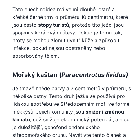
Tato euechinoidea má velmi dlouhé, ostré a
křehké černé trny o průměru 10 centimetrů, které
jsou často
stopy turistů
, protože tito ježci jsou
spojeni s korálovými útesy. Pokud je tomu tak,
hroty se mohou zlomit uvnitř kůže a způsobit
infekce, pokud nejsou odstraněny nebo
absorbovány tělem.
Mořský kaštan (
Paracentrotus lividus)
Je tmavě hnědé barvy a 7 centimetrů v průměru, s
několika ostny. Tento druh ježka se používá pro
lidskou spotřebu ve Středozemním moři ve formě
měkkýšů. Jejich komunity jsou
snížení změnou
klimatu
, což snižuje ekonomický potenciál, ale co
je důležitější, genofond endemického
středomořského druhu. Navštivte tento článek a