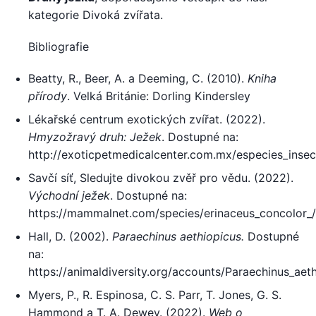
kategorie Divoká zvířata.
Bibliografie
Beatty, R., Beer, A. a Deeming, C. (2010).
Kniha
přírody
. Velká Británie: Dorling Kindersley
Lékařské centrum exotických zvířat. (2022).
Hmyzožravý druh: Ježek
. Dostupné na:
http://exoticpetmedicalcenter.com.mx/especies_insec
Savčí síť, Sledujte divokou zvěř pro vědu. (2022).
Východní ježek
. Dostupné na:
https://mammalnet.com/species/erinaceus_concolor_/
Hall, D. (2002).
Paraechinus aethiopicus.
Dostupné
na:
https://animaldiversity.org/accounts/Paraechinus_aet
Myers, P., R. Espinosa, C. S. Parr, T. Jones, G. S.
Hammond a T. A. Dewey. (2022).
Web o