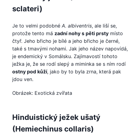
sclateri)
Je to velmi podobné
A. albiventris
, ale liší se,
protože tento má
zadní nohy s pěti prsty
místo
čtyř. Jeho břicho je bílé a jeho břicho je černé,
také s tmavými nohami. Jak jeho název napovídá,
je endemický v Somálsku. Zajímavostí tohoto
ježka je, že se rodí slepý a miminka se s ním rodí
ostny pod kůží
, jako by to byla zrna, která pak
jdou ven.
Obrázek: Exotická zvířata
Hinduistický ježek ušatý
(Hemiechinus collaris)