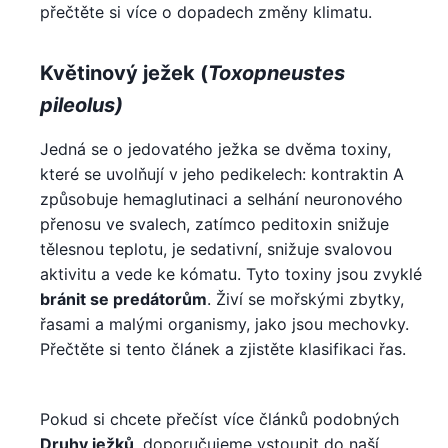
přečtěte si více o dopadech změny klimatu.
Květinový ježek (
Toxopneustes
pileolus)
Jedná se o jedovatého ježka se dvěma toxiny,
které se uvolňují v jeho pedikelech: kontraktin A
způsobuje hemaglutinaci a selhání neuronového
přenosu ve svalech, zatímco peditoxin snižuje
tělesnou teplotu, je sedativní, snižuje svalovou
aktivitu a vede ke kómatu. Tyto toxiny jsou zvyklé
bránit se predátorům
. Živí se mořskými zbytky,
řasami a malými organismy, jako jsou mechovky.
Přečtěte si tento článek a zjistěte klasifikaci řas.
Pokud si chcete přečíst více článků podobných
Druhy ježků
, doporučujeme vstoupit do naší