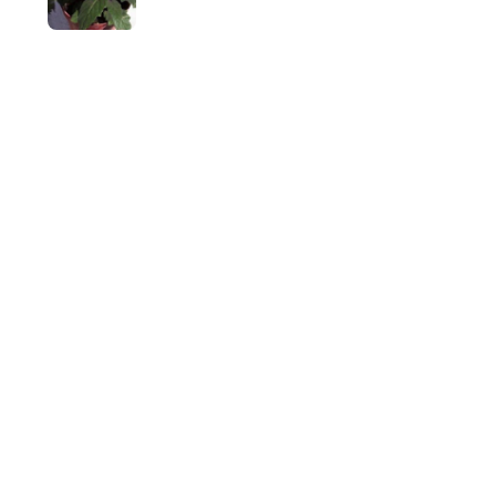
Popínavé rostliny v květináčích
Doporučuje
Certifikované schválené programy, které se mají používat