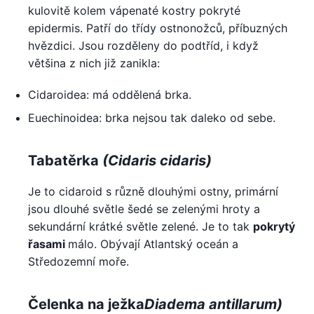
kulovitě kolem vápenaté kostry pokryté
epidermis. Patří do třídy ostnonožců, příbuzných
hvězdici. Jsou rozděleny do podtříd, i když
většina z nich již zanikla:
Cidaroidea: má oddělená brka.
Euechinoidea: brka nejsou tak daleko od sebe.
Tabatěrka
(
Cidaris cidaris)
Je to cidaroid s různě dlouhými ostny, primární
jsou dlouhé světle šedé se zelenými hroty a
sekundární krátké světle zelené. Je to tak
pokrytý
řasami
málo. Obývají Atlantský oceán a
Středozemní moře.
Čelenka na ježka
Diadema antillarum)