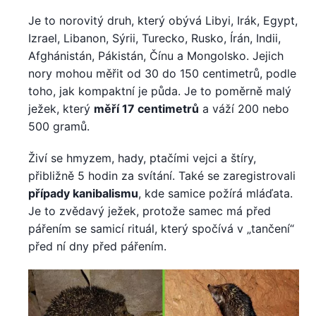
Je to norovitý druh, který obývá Libyi, Irák, Egypt,
Izrael, Libanon, Sýrii, Turecko, Rusko, Írán, Indii,
Afghánistán, Pákistán, Čínu a Mongolsko. Jejich
nory mohou měřit od 30 do 150 centimetrů, podle
toho, jak kompaktní je půda. Je to poměrně malý
ježek, který
měří 17 centimetrů
a váží 200 nebo
500 gramů.
Živí se hmyzem, hady, ptačími vejci a štíry,
přibližně 5 hodin za svítání. Také se zaregistrovali
případy kanibalismu
, kde samice požírá mláďata.
Je to zvědavý ježek, protože samec má před
pářením se samicí rituál, který spočívá v „tančení“
před ní dny před pářením.