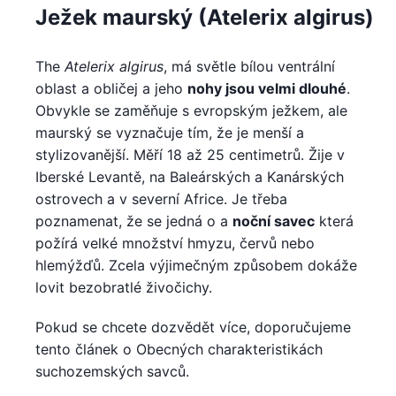
Ježek maurský (Atelerix algirus)
The
Atelerix algirus
, má světle bílou ventrální
oblast a obličej a jeho
nohy jsou velmi dlouhé
.
Obvykle se zaměňuje s evropským ježkem, ale
maurský se vyznačuje tím, že je menší a
stylizovanější. Měří 18 až 25 centimetrů. Žije v
Iberské Levantě, na Baleárských a Kanárských
ostrovech a v severní Africe. Je třeba
poznamenat, že se jedná o a
noční savec
která
požírá velké množství hmyzu, červů nebo
hlemýžďů. Zcela výjimečným způsobem dokáže
lovit bezobratlé živočichy.
Pokud se chcete dozvědět více, doporučujeme
tento článek o Obecných charakteristikách
suchozemských savců.