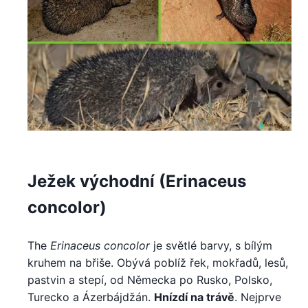
Ježek východní (Erinaceus
concolor)
The
Erinaceus concolor
je světlé barvy, s bílým
kruhem na břiše. Obývá poblíž řek, mokřadů, lesů,
pastvin a stepí, od Německa po Rusko, Polsko,
Turecko a Ázerbájdžán.
Hnízdí na trávě
. Nejprve