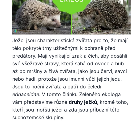
Ježci jsou charakteristická zvířata pro to, že mají
tělo pokryté trny užitečnými k ochraně před
predátory. Mají vynikající zrak a čich, aby dosáhli
své všežravé stravy, která sahá od ovoce a hub
až po mršiny a živá zvířata, jako jsou červi, savci
nebo hadi, protože jsou imunní vůči jejich jedu.
Jsou to noční zvířata a patří do čeledi
erinaceidae
. V tomto článku Zeleného ekologa
vám představíme různé
druhy ježků
, kromě toho,
kteří jsou mořští ježci a zda jsou příbuzní této
suchozemské skupiny.