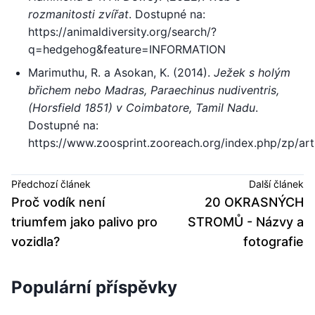
rozmanitosti zvířat
. Dostupné na:
https://animaldiversity.org/search/?
q=hedgehog&feature=INFORMATION
Marimuthu, R. a Asokan, K. (2014).
Ježek s holým
břichem nebo Madras, Paraechinus nudiventris,
(Horsfield 1851) v Coimbatore, Tamil Nadu
.
Dostupné na:
https://www.zoosprint.zooreach.org/index.php/zp/ar
Předchozí článek
Další článek
Proč vodík není
20 OKRASNÝCH
triumfem jako palivo pro
STROMŮ - Názvy a
vozidla?
fotografie
Populární příspěvky