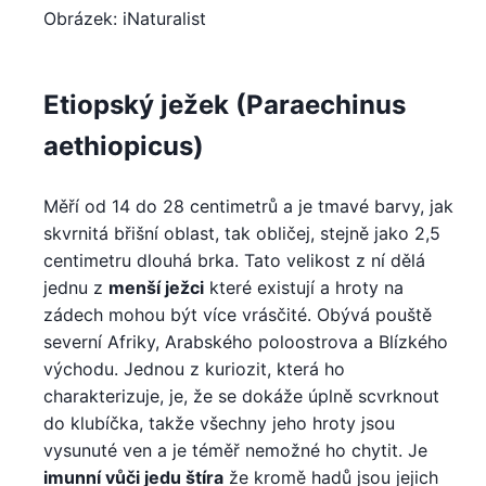
Obrázek: iNaturalist
Etiopský ježek (Paraechinus
aethiopicus)
Měří od 14 do 28 centimetrů a je tmavé barvy, jak
skvrnitá břišní oblast, tak obličej, stejně jako 2,5
centimetru dlouhá brka. Tato velikost z ní dělá
jednu z
menší ježci
které existují a hroty na
zádech mohou být více vrásčité. Obývá pouště
severní Afriky, Arabského poloostrova a Blízkého
východu. Jednou z kuriozit, která ho
charakterizuje, je, že se dokáže úplně scvrknout
do klubíčka, takže všechny jeho hroty jsou
vysunuté ven a je téměř nemožné ho chytit. Je
imunní vůči jedu štíra
že kromě hadů jsou jejich