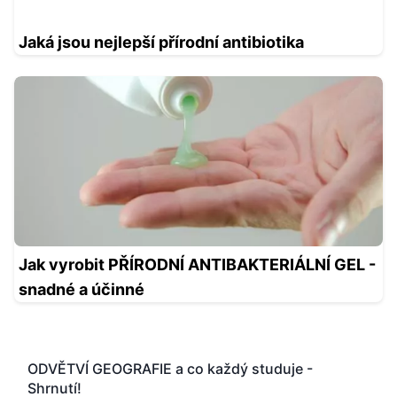
Jaká jsou nejlepší přírodní antibiotika
Jak vyrobit PŘÍRODNÍ ANTIBAKTERIÁLNÍ GEL -
snadné a účinné
ODVĚTVÍ GEOGRAFIE a co každý studuje -
Shrnutí!