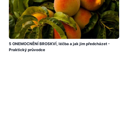
5 ONEMOCNĚNÍ BROSKVÍ, léčba a jak jim předcházet -
Praktický průvodce
Chcete se dozvědět o ONEMOCNĚNÍ BROSKVÍ? V Green
Ecologist vám ukážeme praktickou příručku o 5 chorobách
broskvoně, léčbě a jak jim předcházet....
Přečtěte si více →