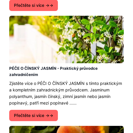
Přečtěte si více →
PÉČE O ČÍNSKÝ JASMÍN - Praktický průvodce
zahradničením
Zjistěte více o PÉČI O ČÍNSKÝ JASMÍN s tímto praktickým
a kompletním zahradnickým průvodcem. Jasminum
polyanthum, jasmín čínský, zimní jasmín nebo jasmín
popínavý, patří mezi popínavé ......
Přečtěte si více →