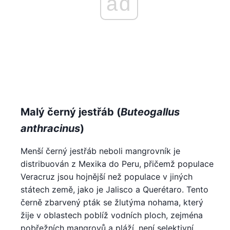
ad
Malý černý jestřáb (
Buteogallus
anthracinus
)
Menší černý jestřáb neboli mangrovník je
distribuován z Mexika do Peru, přičemž populace
Veracruz jsou hojnější než populace v jiných
státech země, jako je Jalisco a Querétaro. Tento
černě zbarvený pták se žlutýma nohama, který
žije v oblastech poblíž vodních ploch, zejména
pobřežních mangrovů a pláží, není selektivní,