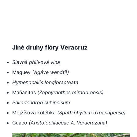
Jiné druhy flóry Veracruz
Slavná přílivová vlna
Maguey
(
Agáve wendtii
)
Hymenocallis longibracteata
Mañanitas
(
Zephyranthes miradorensis
)
Philodendron subincisum
Mojžíšova kolébka
(
Spathiphyllum uxpanapense
)
Guaco
(Aristolochiaceae
A. Veracruzana
)