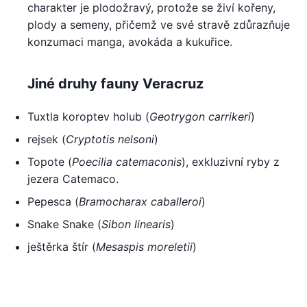
charakter je plodožravý, protože se živí kořeny,
plody a semeny, přičemž ve své stravě zdůrazňuje
konzumaci manga, avokáda a kukuřice.
Jiné druhy fauny Veracruz
Tuxtla koroptev holub (
Geotrygon carrikeri
)
rejsek (
Cryptotis nelsoni
)
Topote (
Poecilia catemaconis
), exkluzivní ryby z
jezera Catemaco.
Pepesca (
Bramocharax caballeroi
)
Snake Snake (
Sibon linearis
)
ještěrka štír (
Mesaspis moreletii
)