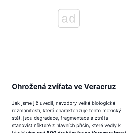
ad
Ohrožená zvířata ve Veracruz
Jak jsme již uvedli, navzdory velké biologické
rozmanitosti, která charakterizuje tento mexický
stát, jsou degradace, fragmentace a ztráta
stanovišť některé z hlavních příčin, které vedly k
téměř
více než 800 druhům fauny Veracruz hrozí