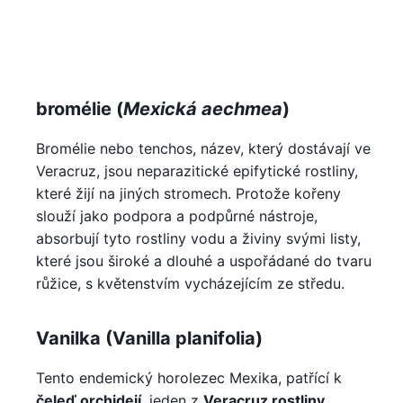
bromélie (
Mexická aechmea
)
Bromélie nebo tenchos, název, který dostávají ve
Veracruz, jsou neparazitické epifytické rostliny,
které žijí na jiných stromech. Protože kořeny
slouží jako podpora a podpůrné nástroje,
absorbují tyto rostliny vodu a živiny svými listy,
které jsou široké a dlouhé a uspořádané do tvaru
růžice, s květenstvím vycházejícím ze středu.
Vanilka (Vanilla planifolia)
Tento endemický horolezec Mexika, patřící k
čeleď orchidejí
, jeden z
Veracruz rostliny