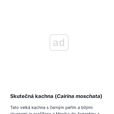
ad
Skutečná kachna (
Cairina moschata
)
Tato velká kachna s černým peřím a bílými
skvrnami je rozšířena z Mexika do Argentiny a