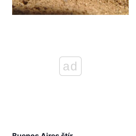
ad
Buenos Aires štír