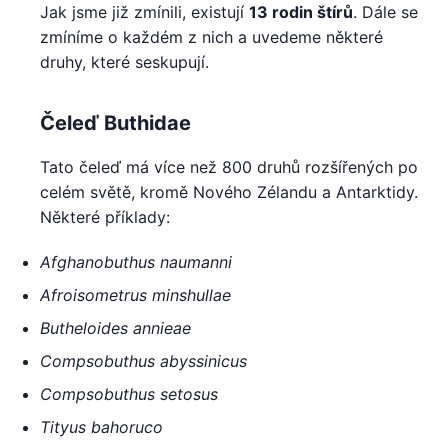
Jak jsme již zmínili, existují
13 rodin štírů
. Dále se
zmíníme o každém z nich a uvedeme některé
druhy, které seskupují.
Čeleď Buthidae
Tato čeleď má více než 800 druhů rozšířených po
celém světě, kromě Nového Zélandu a Antarktidy.
Některé příklady:
Afghanobuthus naumanni
Afroisometrus minshullae
Butheloides annieae
Compsobuthus abyssinicus
Compsobuthus setosus
Tityus bahoruco