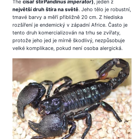
The
císař štír
Pandinus imperator
)
, jeden z
největší druh štíra na světě
. Jeho tělo je robustní,
tmavé barvy a měří přibližně 20 cm. Z hlediska
rozšíření je endemický v západní Africe. Často je
tento druh komercializován na trhu se zvířaty,
protože jeho jed je mírně škodlivý, nezpůsobuje
velké komplikace, pokud není osoba alergická.