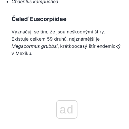
Chaerilus kampuchea
Čeleď Euscorpiidae
Vyznačují se tím, že jsou neškodnými štíry.
Existuje celkem 59 druhů, nejznámější je
Megacormus grubbsi
, krátkoocasý štír endemický
v Mexiku.
ad