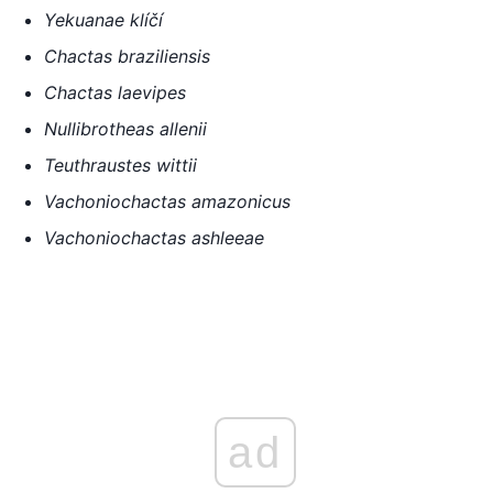
Yekuanae klíčí
Chactas braziliensis
Chactas laevipes
Nullibrotheas allenii
Teuthraustes wittii
Vachoniochactas amazonicus
Vachoniochactas ashleeae
ad