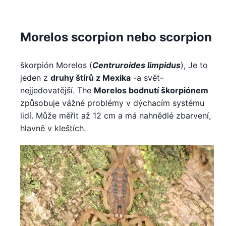
Morelos scorpion nebo scorpion
škorpión Morelos (
Centruroides limpidus
), Je to
jeden z
druhy štírů z Mexika
-a svět-
nejjedovatější. The
Morelos bodnutí škorpiónem
způsobuje vážné problémy v dýchacím systému
lidí. Může měřit až 12 cm a má nahnědlé zbarvení,
hlavně v kleštích.