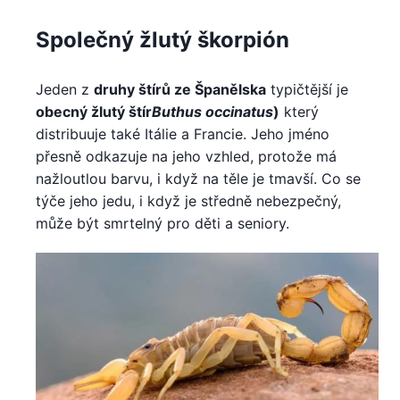
Společný žlutý škorpión
Jeden z
druhy štírů ze Španělska
typičtější je
obecný žlutý štír
Buthus occinatus
)
který
distribuuje také Itálie a Francie. Jeho jméno
přesně odkazuje na jeho vzhled, protože má
nažloutlou barvu, i když na těle je tmavší. Co se
týče jeho jedu, i když je středně nebezpečný,
může být smrtelný pro děti a seniory.