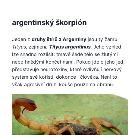
argentinský škorpión
Jeden z
druhy štírů z Argentiny
jsou ty žánru
Tityus
, zejména
Tityus argentinus
.
Jeho vzhled
lze snadno rozlišit: tmavě šedé tělo se žlutými
nebo hnědými končetinami. Pokud jde o jeho jed,
představuje neurotoxiny, které ovlivňují nervový
systém své kořisti, dokonce i člověka. Není to
však agresivní druh, kouše pouze na obranu.