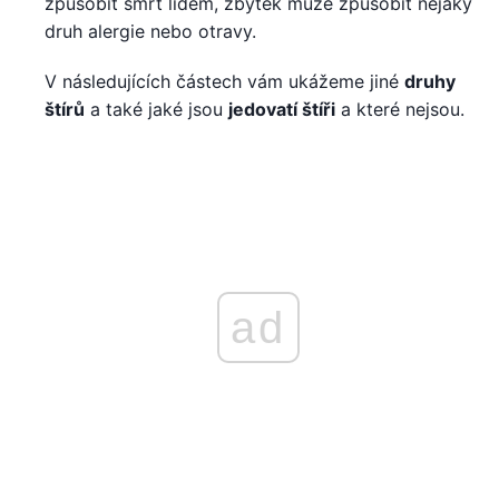
způsobit smrt lidem, zbytek může způsobit nějaký
druh alergie nebo otravy.
V následujících částech vám ukážeme jiné
druhy
štírů
a také jaké jsou
jedovatí štíři
a které nejsou.
ad