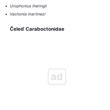
Urophonius iheringii
Vachonia martinezi
Čeleď Caraboctonidae
ad