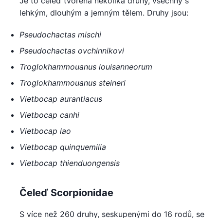
Je to čeleď tvořená několika druhy, všechny s
lehkým, dlouhým a jemným tělem. Druhy jsou:
Pseudochactas mischi
Pseudochactas ovchinnikovi
Troglokhammouanus louisanneorum
Troglokhammouanus steineri
Vietbocap aurantiacus
Vietbocap canhi
Vietbocap lao
Vietbocap quinquemilia
Vietbocap thienduongensis
Čeleď Scorpionidae
S více než 260 druhy, seskupenými do 16 rodů, se