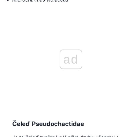
ad
Čeleď Pseudochactidae