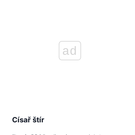
ad
Císař štír