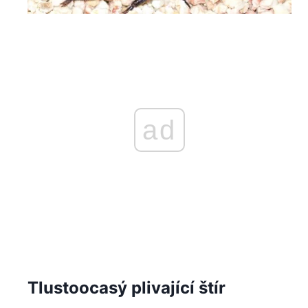
ad
Tlustoocasý plivající štír