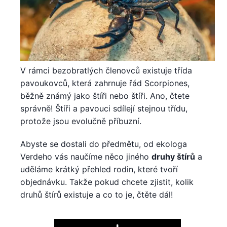
V rámci bezobratlých členovců existuje třída
pavoukovců, která zahrnuje řád Scorpiones,
běžně známý jako štíři nebo štíři. Ano, čtete
správně! Štíři a pavouci sdílejí stejnou třídu,
protože jsou evolučně příbuzní.
Abyste se dostali do předmětu, od ekologa
Verdeho vás naučíme něco jiného
druhy štírů
a
uděláme krátký přehled rodin, které tvoří
objednávku. Takže pokud chcete zjistit, kolik
druhů štírů existuje a co to je, čtěte dál!