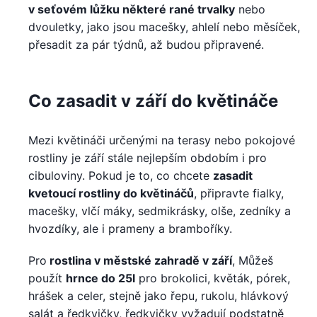
v seťovém lůžku některé rané trvalky
nebo
dvouletky, jako jsou macešky, ahlelí nebo měsíček,
přesadit za pár týdnů, až budou připravené.
Co zasadit v září do květináče
Mezi květináči určenými na terasy nebo pokojové
rostliny je září stále nejlepším obdobím i pro
cibuloviny. Pokud je to, co chcete
zasadit
kvetoucí rostliny do květináčů
, připravte fialky,
macešky, vlčí máky, sedmikrásky, olše, zedníky a
hvozdíky, ale i prameny a bramboříky.
Pro
rostlina v městské zahradě v září
, Můžeš
použít
hrnce do 25l
pro brokolici, květák, pórek,
hrášek a celer, stejně jako řepu, rukolu, hlávkový
salát a ředkvičky, ředkvičky vyžadují podstatně