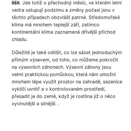
lišit
. Jde totiž o přechodný měsíc, ve kterém letní
vedra ustupují podzimu a změny počasí jsou v
těchto případech obzvlášť patrné. Středomořské
klima má mnohem teplejší září, zatímco
kontinentální klima zaznamená dřívější příchod
chladu.
Důležité je také odlišit, co lze sázet jednoduchým
přímým výsevem, od toho, co můžeme pokročit
na výsevních záhonech. Výsevní záhony jsou
velmi praktickou pomůckou, která nám umožní
mnohem lépe využít prostor na zahradě, sazenice
vyklíčí uvnitř a v kontrolovaném prostředí,
přesadit je do země, když je rostlina již o něco
vyvinutější a silnější. .