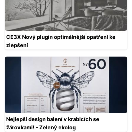
CE3X Nový plugin optimálnější opatření ke
zlepšení
Nejlepší design balení v krabicích se
žárovkami! - Zelený ekolog