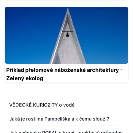
Příklad přelomové náboženské architektury -
Zelený ekolog
VĚDECKÉ KURIOZITY o vodě
Jaká je rostlina Pampeliška a k čemu slouží?
Jak pečovat o ROSAL v hrnci - praktický průvodce