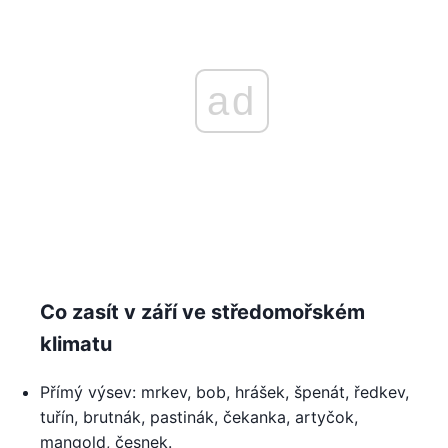
ad
Co zasít v září ve středomořském
klimatu
Přímý výsev: mrkev, bob, hrášek, špenát, ředkev,
tuřín, brutnák, pastinák, čekanka, artyčok,
mangold, česnek.