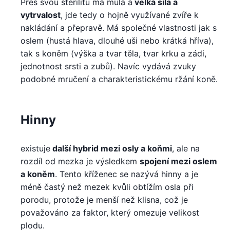
Přes svou sterilitu má mula a
velká síla a
vytrvalost
, jde tedy o hojně využívané zvíře k
nakládání a přepravě. Má společné vlastnosti jak s
oslem (hustá hlava, dlouhé uši nebo krátká hříva),
tak s koněm (výška a tvar těla, tvar krku a zádi,
jednotnost srsti a zubů). Navíc vydává zvuky
podobné mručení a charakteristickému ržání koně.
Hinny
existuje
další hybrid mezi osly a koňmi
, ale na
rozdíl od mezka je výsledkem
spojení mezi oslem
a koněm
. Tento kříženec se nazývá hinny a je
méně častý než mezek kvůli obtížím osla při
porodu, protože je menší než klisna, což je
považováno za faktor, který omezuje velikost
plodu.