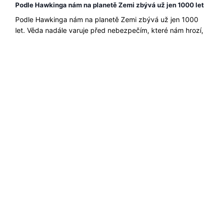
Podle Hawkinga nám na planetě Zemi zbývá už jen 1000 let
Podle Hawkinga nám na planetě Zemi zbývá už jen 1000
let. Věda nadále varuje před nebezpečím, které nám hrozí,
že budeme i nadále znečišťovat planetu takovým tempem,
jako my. Podle......
Přečtěte si více →