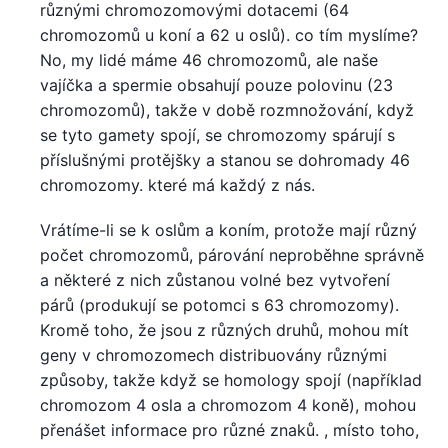
různými chromozomovými dotacemi (64
chromozomů u koní a 62 u oslů). co tím myslíme?
No, my lidé máme 46 chromozomů, ale naše
vajíčka a spermie obsahují pouze polovinu (23
chromozomů), takže v době rozmnožování, když
se tyto gamety spojí, se chromozomy spárují s
příslušnými protějšky a stanou se dohromady 46
chromozomy. které má každý z nás.
Vrátíme-li se k oslům a koním, protože mají různý
počet chromozomů, párování neproběhne správně
a některé z nich zůstanou volné bez vytvoření
párů (produkují se potomci s 63 chromozomy).
Kromě toho, že jsou z různých druhů, mohou mít
geny v chromozomech distribuovány různými
způsoby, takže když se homology spojí (například
chromozom 4 osla a chromozom 4 koně), mohou
přenášet informace pro různé znaků. , místo toho,