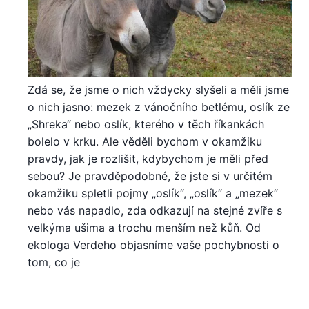
Zdá se, že jsme o nich vždycky slyšeli a měli jsme
o nich jasno: mezek z vánočního betlému, oslík ze
„Shreka“ nebo oslík, kterého v těch říkankách
bolelo v krku. Ale věděli bychom v okamžiku
pravdy, jak je rozlišit, kdybychom je měli před
sebou? Je pravděpodobné, že jste si v určitém
okamžiku spletli pojmy „oslík“, „oslík“ a „mezek“
nebo vás napadlo, zda odkazují na stejné zvíře s
velkýma ušima a trochu menším než kůň. Od
ekologa Verdeho objasníme vaše pochybnosti o
tom, co je