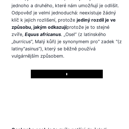
jednoho a druhého, které nám umožňují je odlišit.
Odpověď je velmi jednoduchá: neexistuje žádný
klíč k jejich rozlišení, protože
jediný rozdíl je ve
způsobu, jakým odkazují
protože je to stejné
zvíře,
Equus africanus
.
„Osel“ (z latinského
„
burricus
", Malý kůň) je synonymem pro" zadek "(z
latiny"
asinus
“), který se běžně používá
vulgárnějším způsobem.
Play