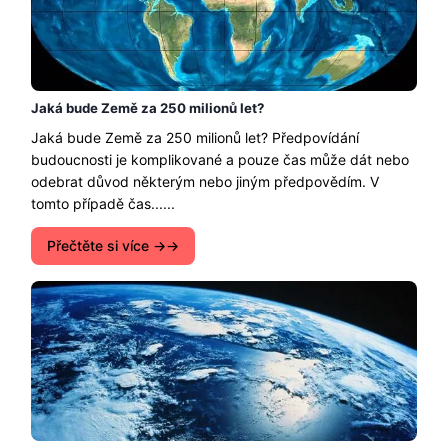
Jaká bude Země za 250 milionů let?
Jaká bude Země za 250 milionů let? Předpovídání
budoucnosti je komplikované a pouze čas může dát nebo
odebrat důvod některým nebo jiným předpovědím. V
tomto případě čas......
Přečtěte si více →