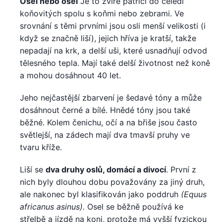
Osel nebo osel
Je to zvíře patřící do čeledi
koňovitých spolu s koňmi nebo zebrami. Ve
srovnání s těmi prvními jsou osli menší velikosti (i
když se značně liší), jejich hříva je kratší, takže
nepadají na krk, a delší uši, které usnadňují odvod
tělesného tepla. Mají také delší životnost než koně
a mohou dosáhnout 40 let.
Jeho nejčastější zbarvení je šedavé tóny a může
dosáhnout černé a bílé. Hnědé tóny jsou také
běžné. Kolem čenichu, očí a na břiše jsou často
světlejší, na zádech mají dva tmavší pruhy ve
tvaru kříže.
Liší se
dva druhy oslů, domácí a divocí
. První z
nich byly dlouhou dobu považovány za jiný druh,
ale nakonec byl klasifikován jako poddruh
(Equus
africanus asinus).
Osel se běžně používá ke
střelbě a jízdě na koni, protože má vyšší fyzickou