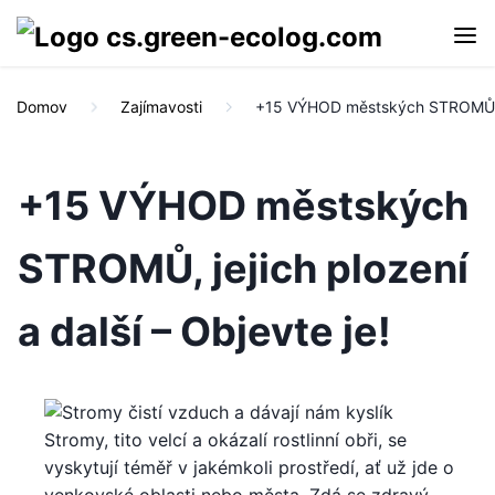
Domov
Zajímavosti
+15 VÝHOD městských STROMŮ, jej
+15 VÝHOD městských
STROMŮ, jejich plození
a další – Objevte je!
Stromy, tito velcí a okázalí rostlinní obři, se
vyskytují téměř v jakémkoli prostředí, ať už jde o