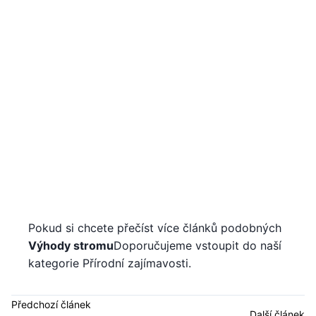
Pokud si chcete přečíst více článků podobných
Výhody stromu
Doporučujeme vstoupit do naší
kategorie Přírodní zajímavosti.
Předchozí článek
Další článek
Hrozí lenochodovi
Rewilding: co to je a
vyhynutí? - Znej svou
projekty - shrnutí
situaci