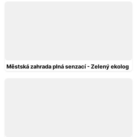
Městská zahrada plná senzací - Zelený ekolog
Oficiální orgány pro energetickou účinnost –
Díváme se na svět