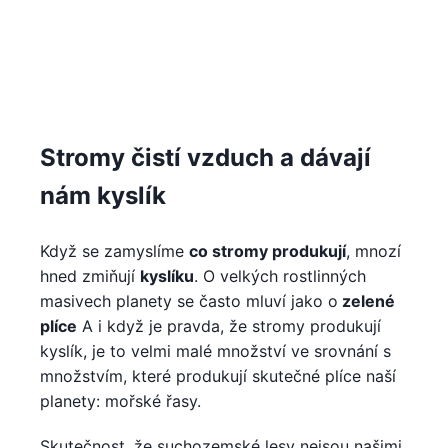
Stromy čistí vzduch a dávají
nám kyslík
Když se zamyslíme
co stromy produkují
, mnozí
hned zmiňují
kyslíku
. O velkých rostlinných
masivech planety se často mluví jako o
zelené
plíce
A i když je pravda, že stromy produkují
kyslík, je to velmi malé množství ve srovnání s
množstvím, které produkují skutečné plíce naší
planety: mořské řasy.
Skutečnost, že suchozemské lesy nejsou našimi