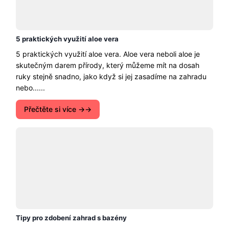
ruky stejně snadno, jako když si jej zasadíme na zahradu
nebo......
Přečtěte si více →
Tipy pro zdobení zahrad s bazény
Tipy pro zdobení zahrad s bazény. Mít zahradu s
bazénem je dnes bezesporu luxusem pro horká období.
Možnost vyjít na zahradu a užít si......
Přečtěte si více →