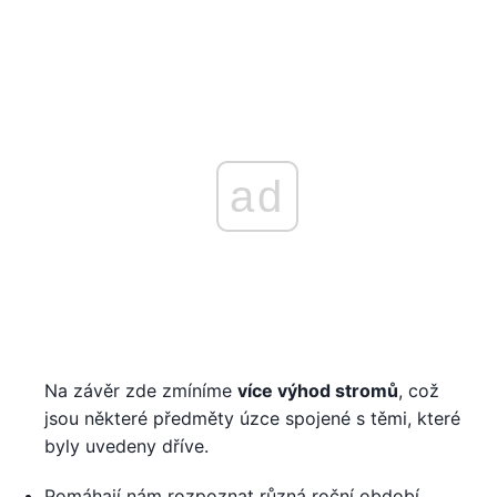
ad
Na závěr zde zmíníme
více výhod stromů
, což
jsou některé předměty úzce spojené s těmi, které
byly uvedeny dříve.
Pomáhají nám rozpoznat různá roční období.