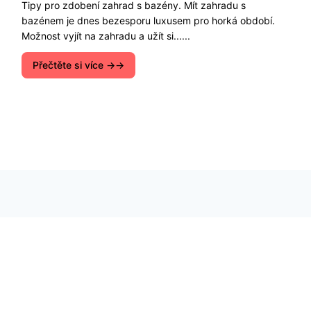
Prozkoumejte ekologická řešení, udržitelný rozvoj
a způsoby ochrany přírody. Spojme síly pro čistší
a zelenější budoucnost!
Populární příspěvky
Workshopy a kurzy vegetariánského vaření v