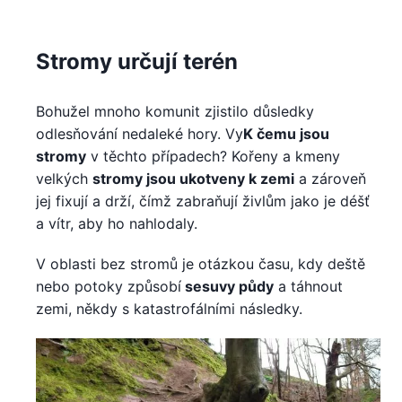
Stromy určují terén
Bohužel mnoho komunit zjistilo důsledky
odlesňování nedaleké hory. Vy
K čemu jsou
stromy
v těchto případech? Kořeny a kmeny
velkých
stromy jsou ukotveny k zemi
a zároveň
jej fixují a drží, čímž zabraňují živlům jako je déšť
a vítr, aby ho nahlodaly.
V oblasti bez stromů je otázkou času, kdy deště
nebo potoky způsobí
sesuvy půdy
a táhnout
zemi, někdy s katastrofálními následky.