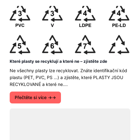
Které plasty se recyklují a které ne – zjistěte zde
Ne všechny plasty lze recyklovat. Znáte identifikační kód
plastu (PET, PVC, PS ...) a zjistěte, které PLASTY JSOU
RECYKLOVANÉ a které ne....
Přečtěte si více →
5 praktických využití aloe vera
5 praktických využití aloe vera. Aloe vera neboli aloe je
skutečným darem přírody, který můžeme mít na dosah