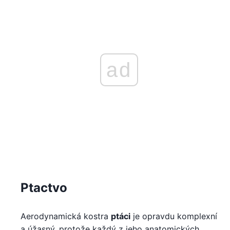
ad
Ptactvo
Aerodynamická kostra
ptáci
je opravdu komplexní
a úžasný, protože každý z jeho anatomických