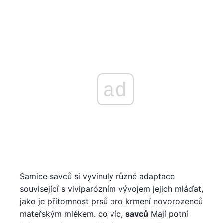
ad
Samice savců si vyvinuly různé adaptace
související s viviparózním vývojem jejich mláďat,
jako je přítomnost prsů pro krmení novorozenců
mateřským mlékem. co víc,
savců
Mají potní