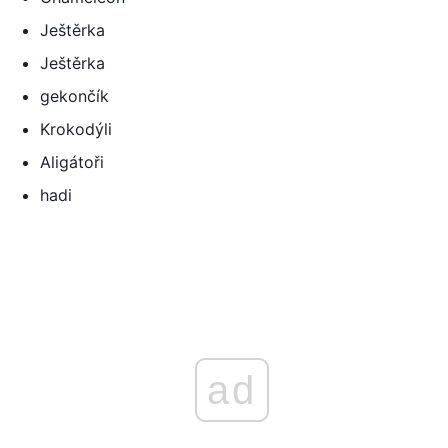
Ještěrka
Ještěrka
gekončík
Krokodýli
Aligátoři
hadi
ad