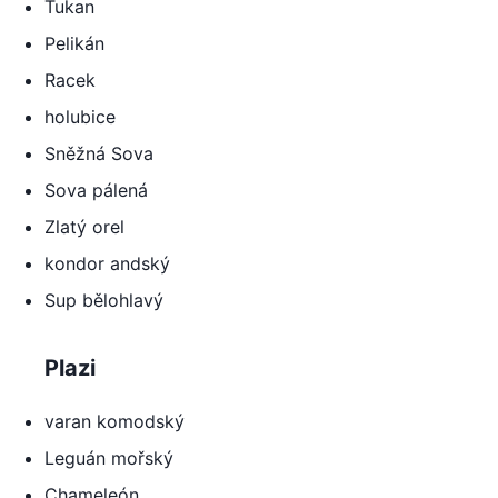
Tukan
Pelikán
Racek
holubice
Sněžná Sova
Sova pálená
Zlatý orel
kondor andský
Sup bělohlavý
Plazi
varan komodský
Leguán mořský
Chameleón