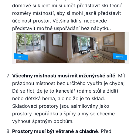
domově si klient musí umět představit skutečné
rozměry místností, aby si mohl jasně představit
účelnost prostor. Většina lidí si nedovede
představit možné uspořádání bez nábytku.
Všechny místnosti musí mít inženýrské sítě
. Mít
prázdnou místnost bez určitého využití je chyba;
Dá se říct, že je to kancelář (dáme stůl a židli)
nebo dětská herna, ale ne že je to sklad.
Skladovací prostory jsou asimilovány jako
prostory nepořádku a špíny a my se chceme
vyhnout špatným pocitům.
Prostory musí být větrané a chladné
. Před