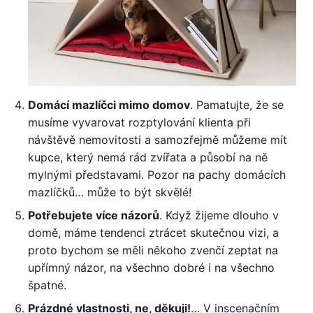
Domácí mazlíčci mimo domov
. Pamatujte, že se
musíme vyvarovat rozptylování klienta při
návštěvě nemovitosti a samozřejmě můžeme mít
kupce, který nemá rád zvířata a působí na ně
mylnými představami. Pozor na pachy domácích
mazlíčků… může to být skvělé!
Potřebujete více názorů
. Když žijeme dlouho v
domě, máme tendenci ztrácet skutečnou vizi, a
proto bychom se měli někoho zvenčí zeptat na
upřímný názor, na všechno dobré i na všechno
špatné.
Prázdné vlastnosti, ne, děkuji!
… V inscenačním