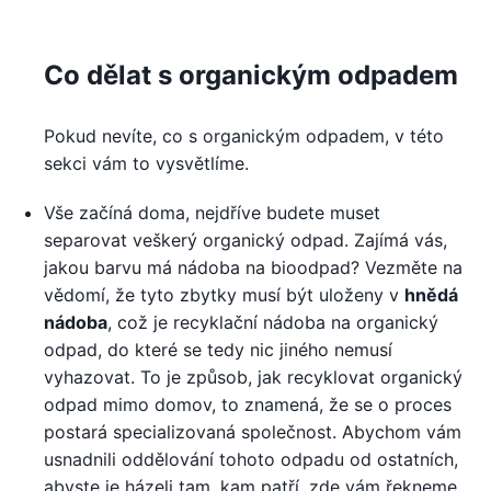
Co dělat s organickým odpadem
Pokud nevíte, co s organickým odpadem, v této
sekci vám to vysvětlíme.
Vše začíná doma, nejdříve budete muset
separovat veškerý organický odpad. Zajímá vás,
jakou barvu má nádoba na bioodpad? Vezměte na
vědomí, že tyto zbytky musí být uloženy v
hnědá
nádoba
, což je recyklační nádoba na organický
odpad, do které se tedy nic jiného nemusí
vyhazovat. To je způsob, jak recyklovat organický
odpad mimo domov, to znamená, že se o proces
postará specializovaná společnost. Abychom vám
usnadnili oddělování tohoto odpadu od ostatních,
abyste je házeli tam, kam patří, zde vám řekneme,