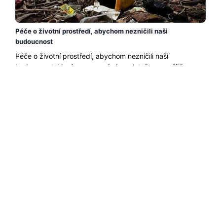
Péče o životní prostředí, abychom nezničili naši
budoucnost
Péče o životní prostředí, abychom nezničili naši
budoucnost. Není nerozumné si myslet, že v nepříliš
vzdálené budoucnosti bychom mohli zůstat bez byť jen
centimetru obytného prostoru. Do......
Přečtěte si více →