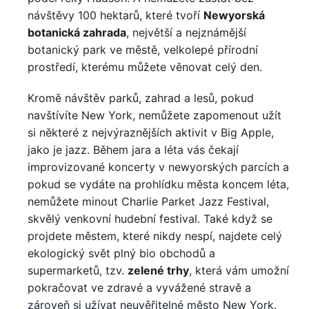
návštěvy 100 hektarů, které tvoří
Newyorská
botanická zahrada
, největší a nejznámější
botanický park ve městě, velkolepé přírodní
prostředí, kterému můžete věnovat celý den.
Kromě návštěv parků, zahrad a lesů, pokud
navštívíte New York, nemůžete zapomenout užít
si některé z nejvýraznějších aktivit v Big Apple,
jako je jazz. Během jara a léta vás čekají
improvizované koncerty v newyorských parcích a
pokud se vydáte na prohlídku města koncem léta,
nemůžete minout Charlie Parket Jazz Festival,
skvělý venkovní hudební festival. Také když se
projdete městem, které nikdy nespí, najdete celý
ekologický svět plný bio obchodů a
supermarketů, tzv.
zelené trhy
, která vám umožní
pokračovat ve zdravé a vyvážené stravě a
zároveň si užívat neuvěřitelné město New York.