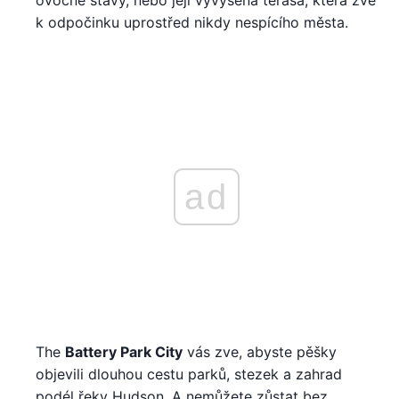
ovocné šťávy, nebo její vyvýšená terasa, která zve
k odpočinku uprostřed nikdy nespícího města.
ad
The
Battery Park City
vás zve, abyste pěšky
objevili dlouhou cestu parků, stezek a zahrad
podél řeky Hudson. A nemůžete zůstat bez