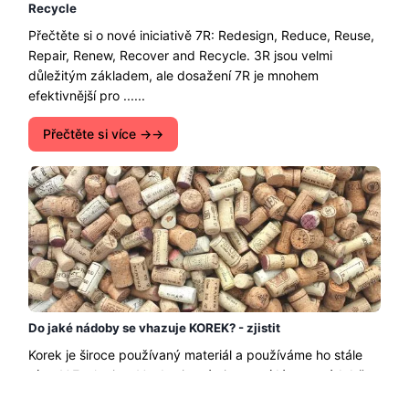
Recycle
Přečtěte si o nové iniciativě 7R: Redesign, Reduce, Reuse,
Repair, Renew, Recover and Recycle. 3R jsou velmi
důležitým základem, ale dosažení 7R je mnohem
efektivnější pro ......
Přečtěte si více →
Do jaké nádoby se vhazuje KOREK? - zjistit
Korek je široce používaný materiál a používáme ho stále
více. V Ecologista Verde si s vámi popovídáme o nádobě,
do které se vhazuje korek, přírodní i syntetický, známý