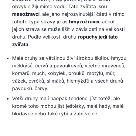
obvykle žijí mimo vodu. Tato zvířata jsou
masožravci
, ale jeho nejrozvinutější částí v rámci
tohoto typu stravy je as
hmyzožravci
, ačkoli
jejich strava se může lišit v závislosti na velikosti
druhu. Podle velikosti druhu
ropuchy jedí tato
zvířata
:
Malé druhy se většinou živí širokou škálou hmyzu,
měkkýšů, červů a pavoukovců, včetně mravenců,
komárů, much, kobylek, brouků, motýlů, můr,
vážek, cvrčků, slimáků, hlemýžďů a všech druhů
pavouků. červy.
Větší druhy mají naopak tendenci jíst totéž, ale
kromě toho mohou jíst ještěrky, malé hady, malé
hlodavce nebo také rybí a žabí vejce.