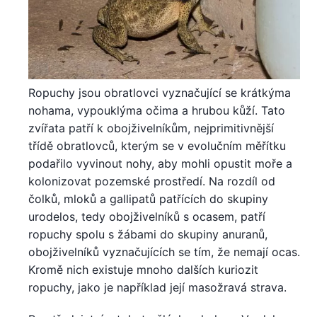
Ropuchy jsou obratlovci vyznačující se krátkýma
nohama, vypouklýma očima a hrubou kůží. Tato
zvířata patří k obojživelníkům, nejprimitivnější
třídě obratlovců, kterým se v evolučním měřítku
podařilo vyvinout nohy, aby mohli opustit moře a
kolonizovat pozemské prostředí. Na rozdíl od
čolků, mloků a gallipatů patřících do skupiny
urodelos, tedy obojživelníků s ocasem, patří
ropuchy spolu s žábami do skupiny anuranů,
obojživelníků vyznačujících se tím, že nemají ocas.
Kromě nich existuje mnoho dalších kuriozit
ropuchy, jako je například její masožravá strava.