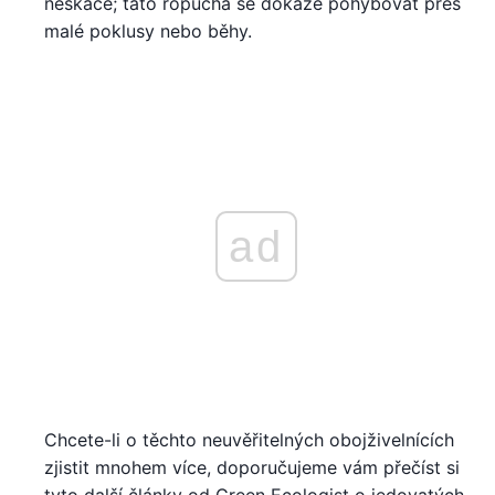
neskáče; tato ropucha se dokáže pohybovat přes
malé poklusy nebo běhy.
ad
Chcete-li o těchto neuvěřitelných obojživelnících
zjistit mnohem více, doporučujeme vám přečíst si
tyto další články od Green Ecologist o jedovatých