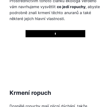
Prostřednictvím tohoto článku ekologa Verdeho
vám navrhujeme vysvětlit
co jedí ropuchy
, abyste
podrobně znali krmení těchto anuranů a také
některé jejich hlavní vlastnosti.
Play
Krmení ropuch
Dospělé ropuchy mají plicní dýchání, takže