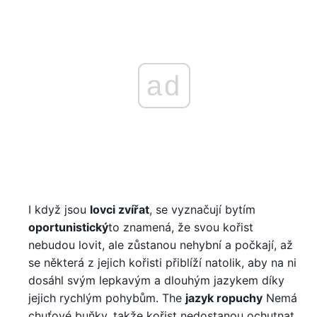
ad
I když jsou
lovci zvířat
, se vyznačují bytím
oportunistický
to znamená, že svou kořist
nebudou lovit, ale zůstanou nehybní a počkají, až
se některá z jejich kořisti přiblíží natolik, aby na ni
dosáhl svým lepkavým a dlouhým jazykem díky
jejich rychlým pohybům. The
jazyk ropuchy
Nemá
chuťové buňky, takže kořist nedostanou ochutnat,