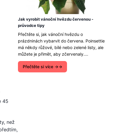
Jak vyrobit vánoční hvězdu červenou -
průvodce tipy
Přečtěte si, jak vánoční hvězdu o
prázdninách vybarvit do červena. Poinsettie
má někdy růžové, bílé nebo zelené listy, ale
můžete je přimět, aby zčervenaly....
Přečtěte si více →
V
e 45
ty, než
předtím,