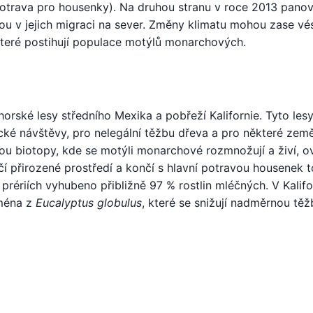
 potrava pro housenky). Na druhou stranu v roce 2013 pano
ou v jejich migraci na sever. Změny klimatu mohou zase vé
, které postihují populace motýlů monarchových.
ské lesy středního Mexika a pobřeží Kalifornie. Tyto lesy
tické návštěvy, pro nelegální těžbu dřeva a pro některé zem
sou biotopy, kde se motýli monarchové rozmnožují a živí, ov
ičí přirozené prostředí a končí s hlavní potravou housenek 
rériích vyhubeno přibližně 97 % rostlin mléčných. V Kalifor
jména z
Eucalyptus globulus
, které se snižují nadměrnou tě