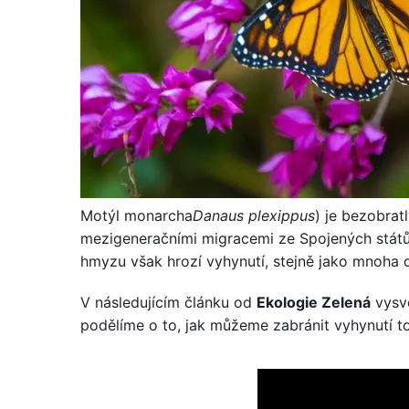
Motýl monarcha
Danaus plexippus
) je bezobrat
mezigeneračními migracemi ze Spojených stát
hmyzu však hrozí vyhynutí, stejně jako mnoha
V následujícím článku od
Ekologie Zelená
vysv
podělíme o to, jak můžeme zabránit vyhynutí t