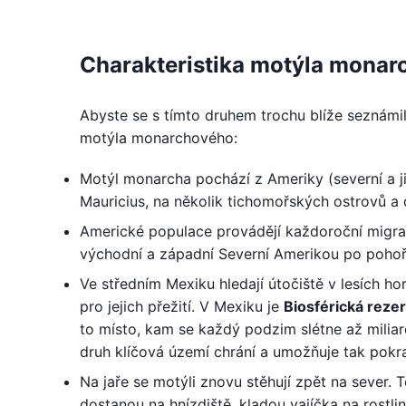
Charakteristika motýla monar
Abyste se s tímto druhem trochu blíže seznámi
motýla monarchového:
Motýl monarcha pochází z Ameriky (severní a již
Mauricius, na několik tichomořských ostrovů a 
Americké populace provádějí každoroční migrac
východní a západní Severní Amerikou po pohoří 
Ve středním Mexiku hledají útočiště v lesích h
pro jejich přežití. V Mexiku je
Biosférická reze
to místo, kam se každý podzim slétne až milia
druh klíčová území chrání a umožňuje tak pokr
Na jaře se motýli znovu stěhují zpět na sever.
dostanou na hnízdiště, kladou vajíčka na rostlin