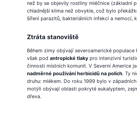
než by se objevily rostliny mléčnice (základní
chladnější klima než obvykle, což bylo překážk
šíření parazitů, bakteriálních infekcí a nemocí
Ztráta stanoviště
Během zimy obývají severoamerické populace hor
však pod
antropické tlaky
pro intenzivní turis
činnosti místních komunit. V Severní Americe j
nadměrné používání herbicidů na polích
. Ty n
druhu: mlékem. Do roku 1999 bylo v západních p
motýli obývají oblasti pokryté eukalyptem, ze
dřeva.