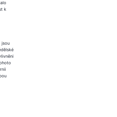
valo
st k
 jsou
ědělské
livněni
tohoto
nii
žbou