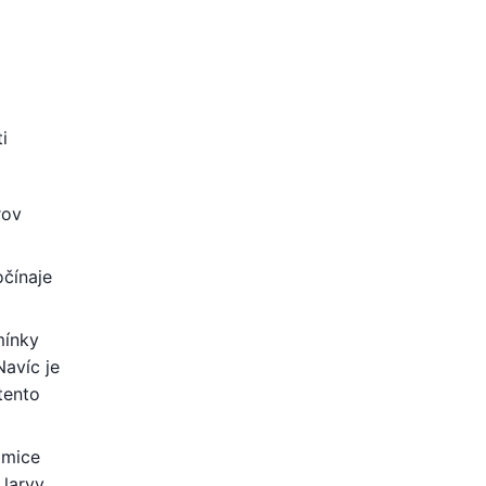
i
rov
očínaje
mínky
Navíc je
tento
amice
 larvy