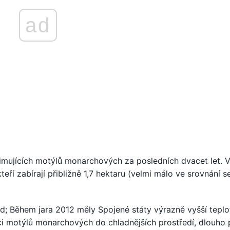
ad
imujících motýlů monarchových za posledních dvacet let. 
eří zabírají přibližně 1,7 hektaru (velmi málo ve srovnání s
d; Během jara 2012 měly Spojené státy výrazně vyšší teplo
ci motýlů monarchových do chladnějších prostředí, dlouho 