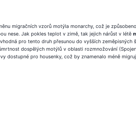
ěnu migračních vzorů motýla monarchy, což je způsoben
u nese. Jak pokles teplot v zimě, tak jejich nárůst v létě
 vhodná pro tento druh přesunou do vyšších zeměpisných š
mrtnost dospělých motýlů v oblasti rozmnožování (Spojen
ravy dostupné pro housenky, což by znamenalo méně migruj