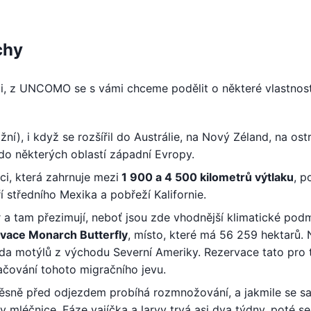
chy
li, z UNCOMO se s vámi chceme podělit o některé vlastnost
ní), i když se rozšířil do Austrálie, na Nový Zéland, na ost
do některých oblastí západní Evropy.
i, která zahrnuje mezi
1 900 a 4 500 kilometrů výtlaku
, p
středního Mexika a pobřeží Kalifornie.
or a tam přezimují, neboť jsou zde vhodnější klimatické pod
rvace Monarch Butterfly
, místo, které má 56 259 hektarů. 
rda motýlů z východu Severní Ameriky. Rezervace tato pro 
ačování tohoto migračního jevu.
 Těsně před odjezdem probíhá rozmnožování, a jakmile se s
y mléčnice. Fáze vajíčka a larvy trvá asi dva týdny, poté se