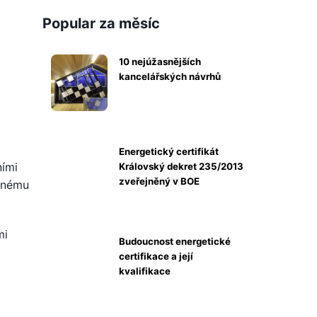
Popular za měsíc
10 nejúžasnějších
kancelářských návrhů
Energetický certifikát
ními
Královský dekret 235/2013
zveřejněný v BOE
bnému
mi
Budoucnost energetické
certifikace a její
kvalifikace