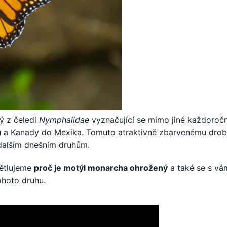
lý z čeledi
Nymphalidae
vyznačující se mimo jiné každoroč
ů a Kanady do Mexika. Tomuto atraktivně zbarvenému dro
 dalším dnešním druhům.
ětlujeme
proč je motýl monarcha ohrožený
a také se s vá
ohoto druhu.