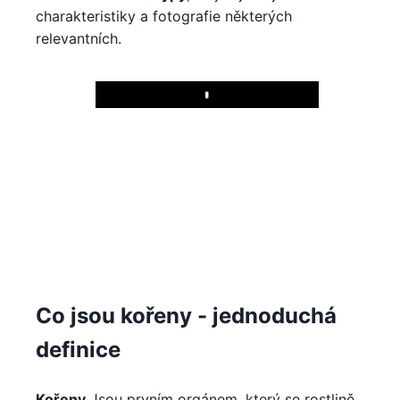
charakteristiky a fotografie některých
relevantních.
Play
Co jsou kořeny - jednoduchá
definice
Kořeny
Jsou prvním orgánem, který se rostlině