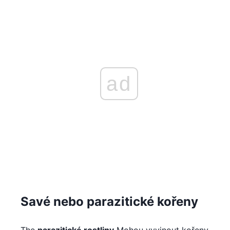
ad
Savé nebo parazitické kořeny
The
parazitické rostliny
Mohou vyvinout kořeny,