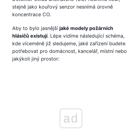
stejně jako kouřový senzor nesnímá úrovně
koncentrace CO.
Aby to bylo jasnější
jaké modely požárních
hlásičů existují
. Lépe vidíme následující schéma,
kde víceméně již sledujeme, jaké zařízení budete
potřebovat pro domácnost, kancelář, místní nebo
jakýkoli jiný prostor:
ad