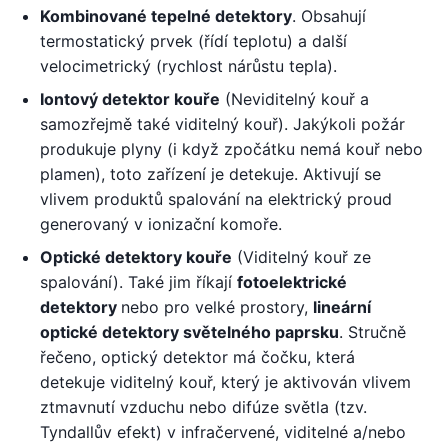
Kombinované tepelné detektory
. Obsahují
termostatický prvek (řídí teplotu) a další
velocimetrický (rychlost nárůstu tepla).
Iontový detektor kouře
(Neviditelný kouř a
samozřejmě také viditelný kouř). Jakýkoli požár
produkuje plyny (i když zpočátku nemá kouř nebo
plamen), toto zařízení je detekuje. Aktivují se
vlivem produktů spalování na elektrický proud
generovaný v ionizační komoře.
Optické detektory kouře
(Viditelný kouř ze
spalování). Také jim říkají
fotoelektrické
detektory
nebo pro velké prostory,
lineární
optické detektory světelného paprsku
. Stručně
řečeno, optický detektor má čočku, která
detekuje viditelný kouř, který je aktivován vlivem
ztmavnutí vzduchu nebo difúze světla (tzv.
Tyndallův efekt) v infračervené, viditelné a/nebo