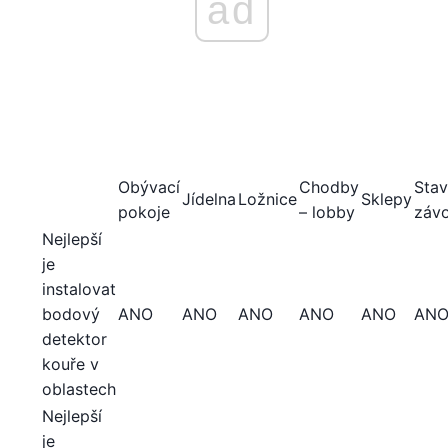
ad
Obývací
Chodby
Stav
Jídelna
Ložnice
Sklepy
pokoje
– lobby
záv
Nejlepší
je
instalovat
bodový
ANO
ANO
ANO
ANO
ANO
AN
detektor
kouře v
oblastech
Nejlepší
je