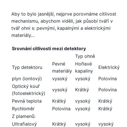
Aby to bylo jasnější, nejprve porovnáme citlivost
mechanismu, abychom viděli, jak působí tváří v
tvář ohni s: pevnými, kapalnými a elektrickými
materiály…
Srovnání citlivosti mezi detektory
Typ ohně
Pevné
Hořlavé
Typ detektoru
Elektrický
materiály
kapaliny
plyn (iontový)
vysoký
vysoký
Polovina
Optický kouř
vysoký
Krátký
Polovina
(fotoelektrický)
Pevná teplota
Krátký
vysoký
Krátký
Rychloměr
Polovina
vysoký
Krátký
Z plamenů:
Ultrafialový
Krátký
vysoký
vysoký