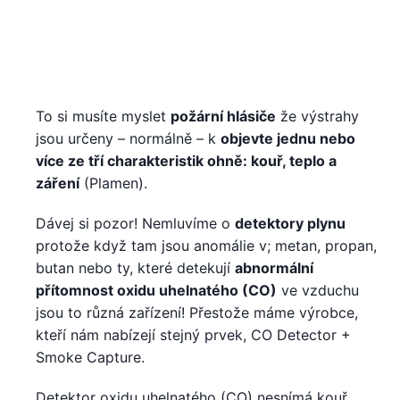
To si musíte myslet
požární hlásiče
že výstrahy
jsou určeny – normálně – k
objevte jednu nebo
více ze tří charakteristik ohně: kouř, teplo a
záření
(Plamen).
Dávej si pozor! Nemluvíme o
detektory plynu
protože když tam jsou anomálie v; metan, propan,
butan nebo ty, které detekují
abnormální
přítomnost oxidu uhelnatého (CO)
ve vzduchu
jsou to různá zařízení! Přestože máme výrobce,
kteří nám nabízejí stejný prvek, CO Detector +
Smoke Capture.
Detektor oxidu uhelnatého (CO) nesnímá kouř,