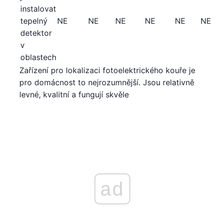
instalovat
tepelný
NE
NE
NE
NE
NE
NE
detektor
v
oblastech
Zařízení pro lokalizaci fotoelektrického kouře je
pro domácnost to nejrozumnější. Jsou relativně
levné, kvalitní a fungují skvěle
ad