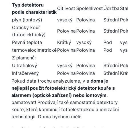
Typ detektoru
Citlivost
Spolehlivost
Údržba
Stab
podle charakteristik
plyn (iontový)
vysoký
Polovina
Střední
Pol
Optický kouř
Polovina
Polovina
Střední
Pol
(fotoelektrický)
Pevná teplota
Krátký
vysoký
Pod
vys
termovelocimetrické
Polovina
Polovina
Pod
vys
Z plamenů:
Ultrafialový
vysoký
Polovina
Střední
Pol
Infračervený
Polovina
Polovina
Střední
Krá
Pokud data trochu analyzujeme, v a
doma je
nejlepší použít fotoelektrický detektor kouře s
alarmem (optické zařízení) nebo iontovým
.
pamatovat! Prodávají také samostatné detektory
kouře, které kombinují fotoelektrickou a ionizační
technologii. Doma bychom měli: