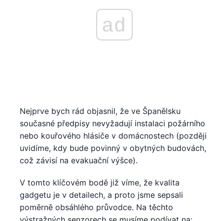
ad
Nejprve bych rád objasnil, že ve Španělsku
současné předpisy nevyžadují instalaci požárního
nebo kouřového hlásiče v domácnostech (později
uvidíme, kdy bude povinný v obytných budovách,
což závisí na evakuační výšce).
V tomto klíčovém bodě již víme, že kvalita
gadgetu je v detailech, a proto jsme sepsali
poměrně obsáhlého průvodce. Na těchto
výstražných senzorech se musíme podívat na: