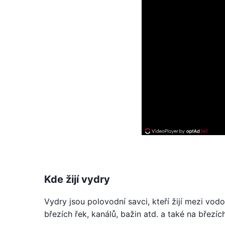
Kde žijí vydry
Vydry jsou polovodní savci, kteří žijí mezi vodo
březích řek, kanálů, bažin atd. a také na březíc