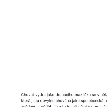
Chovat vydru jako domácího mazlíčka se v někt
která jsou obvykle chována jako společenská ne
zvědavost vědět, jaké to je mít nějaké doma. 