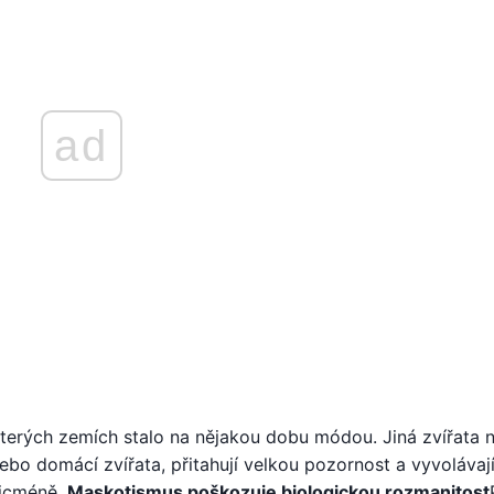
ad
erých zemích stalo na nějakou dobu módou. Jiná zvířata n
bo domácí zvířata, přitahují velkou pozornost a vyvolávaj
Nicméně,
Maskotismus poškozuje biologickou rozmanitost