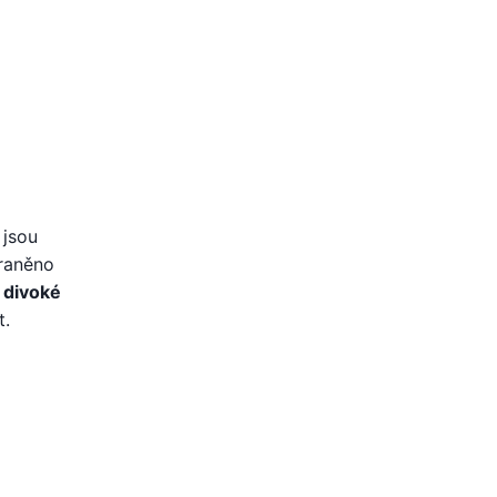
 jsou
zraněno
 divoké
t.