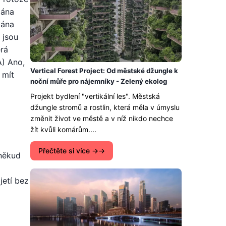
mána
vána
 jsou
erá
A) Ano,
Vertical Forest Project: Od městské džungle k
 mít
noční můře pro nájemníky - Zelený ekolog
Projekt bydlení "vertikální les". Městská
džungle stromů a rostlin, která měla v úmyslu
změnit život ve městě a v níž nikdo nechce
žít kvůli komárům....
Přečtěte si více →
oněkud
jetí bez