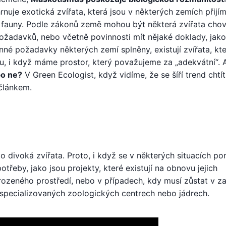
nuje exotická zvířata, která jsou v některých zemích přijí
 fauny. Podle zákonů země mohou být některá zvířata cho
ožadavků, nebo včetně povinnosti mít nějaké doklady, jako
nné požadavky některých zemí splněny, existují zvířata, kt
u, i když máme prostor, který považujeme za „adekvátní“. 
bo ne?
V Green Ecologist, když vidíme, že se šíří trend chtít
článkem.
o divoká zvířata. Proto, i když se v některých situacích p
otřeby, jako jsou projekty, které existují na obnovu jejich
řirozeného prostředí, nebo v případech, kdy musí zůstat v za
e specializovaných zoologických centrech nebo jádrech.