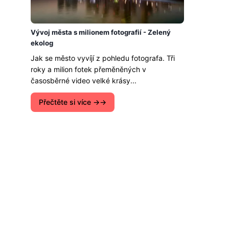
Vývoj města s milionem fotografií - Zelený
ekolog
Jak se město vyvíjí z pohledu fotografa. Tři
roky a milion fotek přeměněných v
časosběrné video velké krásy...
Přečtěte si více →
a