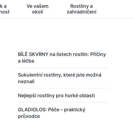
k a
Ve vašem
Rostliny a
nost
okolí
zahradničení
BÍLÉ SKVRNY na listech rostlin: Příčiny
a léčba
Sukulentní rostliny, které jste možná
neznali
Nejlepší rostliny pro horké oblasti
GLADIOLOS: Péče – praktický
průvodce