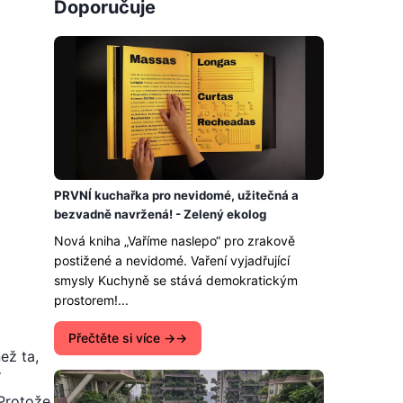
Doporučuje
PRVNÍ kuchařka pro nevidomé, užitečná a
bezvadně navržená! - Zelený ekolog
Nová kniha „Vaříme naslepo“ pro zrakově
postižené a nevidomé. Vaření vyjadřující
smysly Kuchyně se stává demokratickým
prostorem!...
Přečtěte si více →
ež ta,
í
Protože