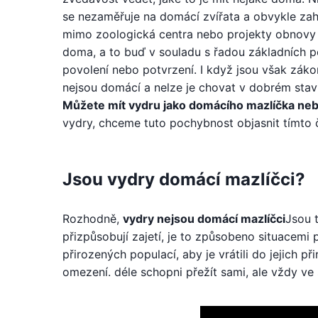
se nezaměřuje na domácí zvířata a obvykle zahr
mimo zoologická centra nebo projekty obnovy
doma, a to buď v souladu s řadou základních p
povolení nebo potvrzení. I když jsou však záko
nejsou domácí a nelze je chovat v dobrém stav
Můžete mít vydru jako domácího mazlíčka ne
vydry, chceme tuto pochybnost objasnit tímto 
Jsou vydry domácí mazlíčci?
Rozhodně,
vydry nejsou domácí mazlíčci
Jsou t
přizpůsobují zajetí, je to způsobeno situacemi p
přirozených populací, aby je vrátili do jejich p
omezení. déle schopni přežít sami, ale vždy v