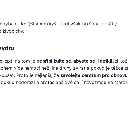
ě rybami, korýši a měkkýši. Jedí však také malé ptáky,
é živočichy.
vydru
ejlepší na tom je
nepřibližujte se, abyste se jí dotkli
Jelikož
nohem více nemocí než jiné druhy zvířat a pokud je těžce 
kousat. Proto je nejlepší, že
zavolejte centrum pro obnovu
, dokud nedorazí a profesionálové se jí nevezmou na staros